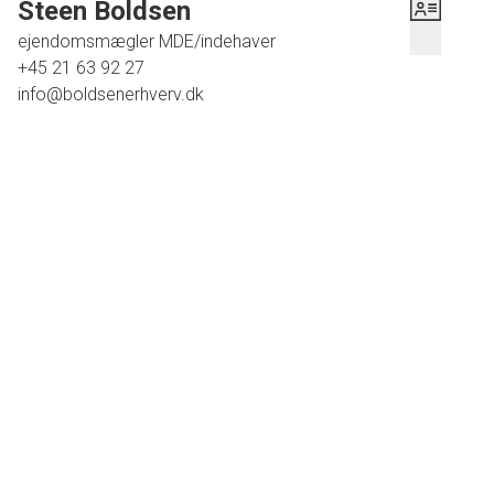
Steen Boldsen
Helsingørs Havnekvarter er en selvstændig del af Helsingørs byliv, og området summer af
ejendomsmægler MDE/indehaver
aktivitet og kreativitet. Med sin unikke placering tæt på både havnen og byens største
+45 21 63 92 27
info@boldsenerhverv.dk
seværdigheder, er kvarteret en sand perle for virksomheder, der ønsker at være en del af
et levende og attraktivt miljø.
Kom forbi og mærk den særlige maritime atmosfære – dette erhvervslejemål kan blive det
perfekte sted for din virksomhed!