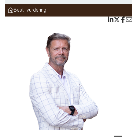
Lejemålets fordele og faciliteter:
Bestil vurdering
·
Stort, lyst butikslokale med højt til loftet, perfekt til at præsentere produkter
eller skabe en inspirerende atmosfære for kunderne.
·
Køkken til personalet eller til at imødekomme eventuelle behov ved events.
·
Toilet og kontor, så lejemålet er både praktisk og funktionelt.
·
Stort indgangsparti, der byder kunderne velkommen med en imponerende
indgang.
·
Udgang til et smukt gårdmiljø, som skaber en rolig oase midt i byens travle liv.
Lejemålet har tidligere huset byens apotek og fungerer i dag som en eksklusiv
tæppeforretning, men mulighederne er mange for at forme stedet til lige netop din vision.
Beliggenhed med maritim stemning Lejemålet ligger med udsigt til både Sveasøjlen,
Kronborg Slot og Helsingør Havn, hvilket giver en unik maritim atmosfære, der er lige så
tilstedeværende inde i butikken som ude på gaden. Havnekvarteret er kendt for sine
mange turister og svenske handlende, der skaber et livligt flow af besøgende året rundt.
Området er også kendt for sine egne markedsføringsinitiativer og events, som yderligere
bidrager til kvarterets popularitet.