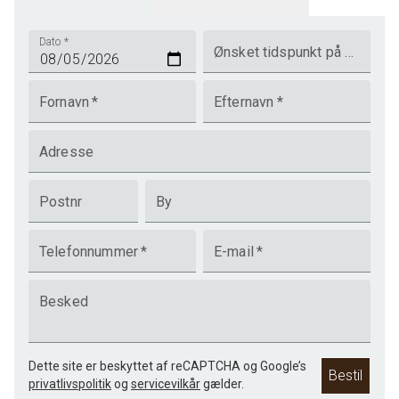
Dato
*
Ønsket tidspunkt på dagen
Fornavn
*
Efternavn
*
Adresse
Postnr
By
Telefonnummer
*
E-mail
*
Besked
Dette site er beskyttet af reCAPTCHA og Google’s
Bestil
privatlivspolitik
og
servicevilkår
gælder.