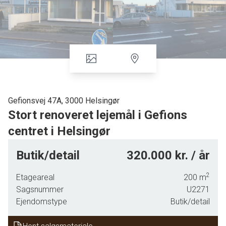
Gefionsvej 47A, 3000 Helsingør
Stort renoveret lejemål i Gefions
centret i Helsingør
Beliggenhed:
Gefionscentret ligger ca. 2 km fra
Butik/detail
320.000 kr. / år
Helsingørs indre by. Centret er beliggende tæt på
ringvej 2 og 3 og med direkte adgang til
2
Etageareal
200
m
fodboldstadion. Centret fungerer som nærcenter for
Sagsnummer
U2271
omkring 5.000 beboere i området. Centret har butikker
Ejendomstype
Butik/detail
som Netto, 365Discount, Eutronic og et apotek, samt
forskellige spisesteder.