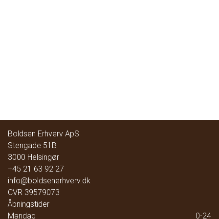
Boldsen Erhverv ApS
Stengade 51B
3000
Helsingør
+45 21 63 92 27
info@boldsenerhverv.dk
CVR
39579073
Åbningstider
Mandag
0-24