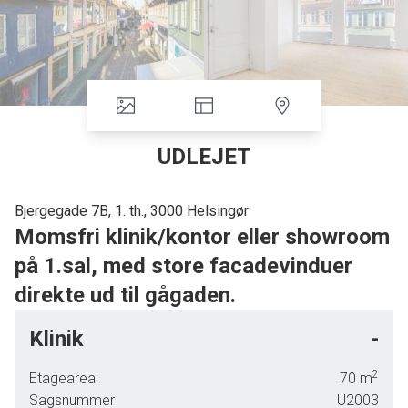
UDLEJET
Bjergegade 7B, 1. th., 3000 Helsingør
Momsfri klinik/kontor eller showroom
på 1.sal, med store facadevinduer
direkte ud til gågaden.
Vi præsenterer et attraktivt lejemål i centrum af Helsingør,
Klinik
-
beliggende i den gamle bydel på en af de tre gågader, der
danner ramme om byens handelsliv. Lejemålet har en
2
Etageareal
70
m
central placering, der gør det ideelt til kontor, klinik eller
Sagsnummer
U2003
andre erhvervsmæssige formål.